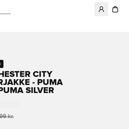
Åbner en Modal ti
t
ESTER CITY
RJAKKE - PUMA
PUMA SILVER
99 kr.