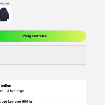
FARVER
Vælg størrelse
l til at logge ind eller tilmelde dig som medlem
 online
id:
1-3 hverdage
gt ved køb over 699 kr