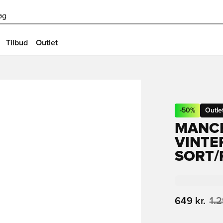
øg
Tilbud
Outlet
-
50
%
Outle
MANCH
VINTE
SORT/
649 kr.
1.2