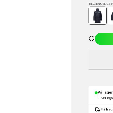
TILGÆNGELIGE 
Åbner en Moda
På lager
Leveringst
Fri fra