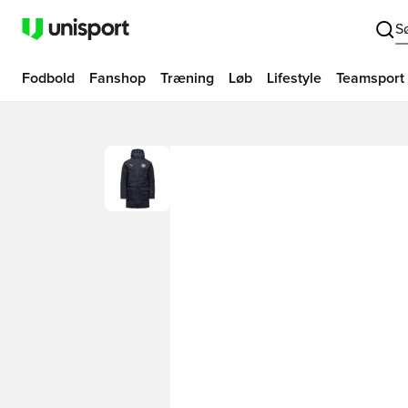
S
Fodbold
Fanshop
Træning
Løb
Lifestyle
Teamsport