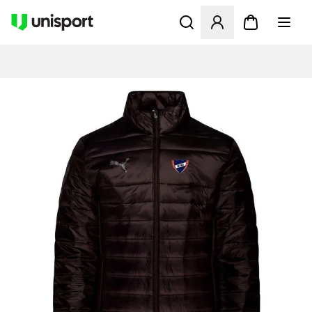
Åbner en Modal til at logge 