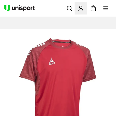
Åbner en Modal til at logge 