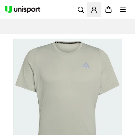
Åbner en Modal til at logge 