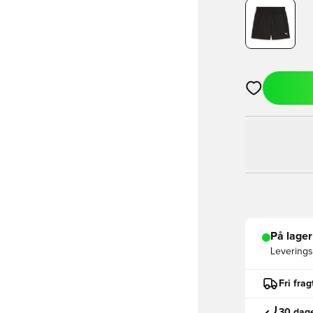
Åbner en Moda
På lager
Leveringst
Fri fra
30 dage