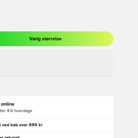
Vælg størrelse
l til at logge ind eller tilmelde dig som medlem
 online
id:
4-6 hverdage
gt ved køb over 699 kr
s returret