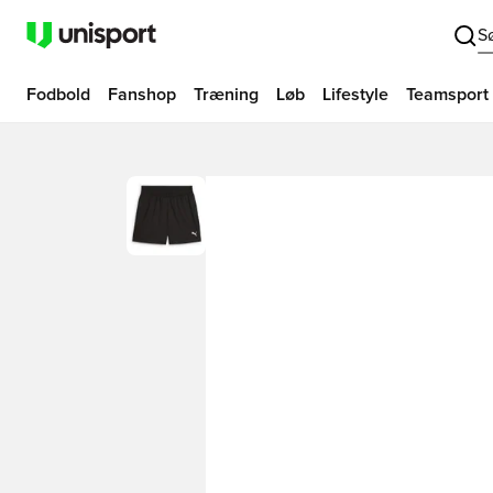
S
Fodbold
Fanshop
Træning
Løb
Lifestyle
Teamsport