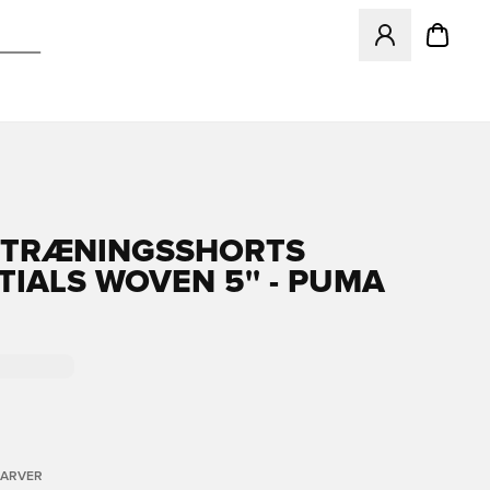
Åbner en Modal ti
 TRÆNINGSSHORTS
TIALS WOVEN 5'' - PUMA
FARVER