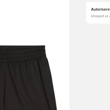
Autorisere
Unisport er 