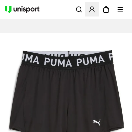
Åbner en Modal til at logge 