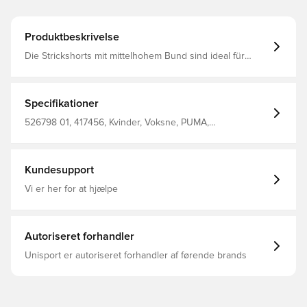
Produktbeskrivelse
Die Strickshorts mit mittelhohem Bund sind ideal für
hochintensive Workouts. Mit dryCELL Technologie für
trockenen Komfort und einem elastischen Bund mit
Branding für einen eleganten Look. Fühle dich stark und
unaufhaltsam bei jedem Schritt, den du machst. Trainiere
Specifikationer
hart, strahle noch heller. Regular Fit 160 g/m², Single-
Jersey-Gewebe Beinabschluss über dem Knie Mittlere
526798 01, 417456, Kvinder, Voksne, PUMA,
Bundhöhe PUMA Branding-Details 100% Polyester
Træningsshorts, Sort
Kundesupport
Vi er her for at hjælpe
Autoriseret forhandler
Unisport er autoriseret forhandler af førende brands