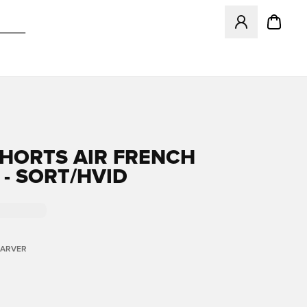
Åbner en Modal ti
SHORTS AIR FRENCH
 - SORT/HVID
FARVER