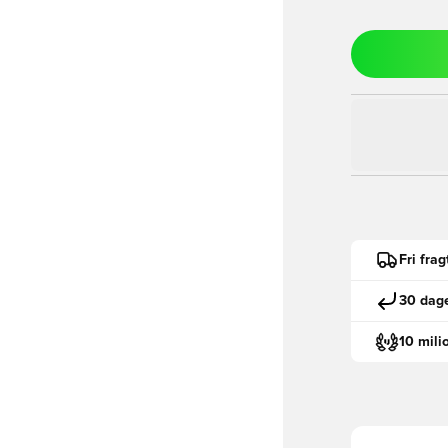
Fri fra
30 dage
10 mili