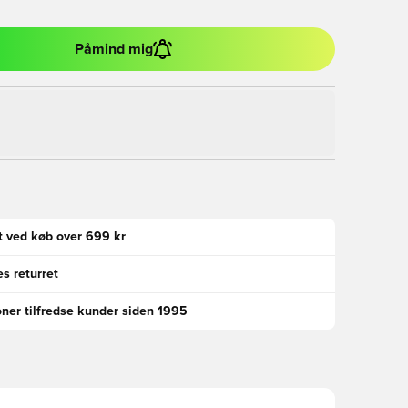
Påmind mig
gt ved køb over 699 kr
s returret
oner tilfredse kunder siden 1995