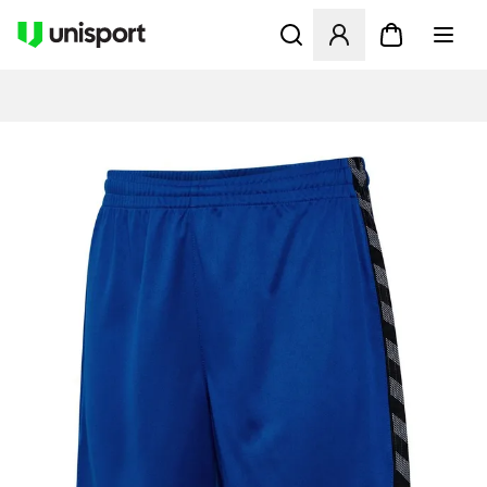
Åbner en Modal til at logge 