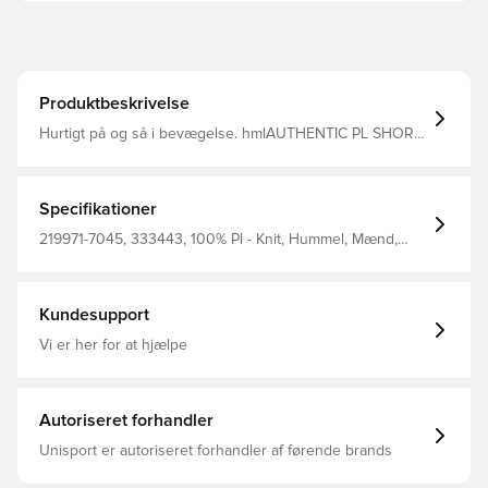
Produktbeskrivelse
Hurtigt på og så i bevægelse. hmlAUTHENTIC PL SHORT
har interlockstof i 100 % genanvendt polyester til at sikre
fremragende åndbarhed og formbevarelse, mens
BEECOOL® behandlingen sørger for enestående
fugtregulering. Disse hummel shorts har en justerbar
Specifikationer
snøre indvendigt i taljen, så du får en tætsiddende
pasform, der ikke glider. Interlockstof i 100 % genanvendt
219971-7045, 333443, 100% Pl - Knit, Hummel, Mænd,
polyester Printet logo Vinkelbånd i sider Justerbar snøre
Træningsshorts, Kort, Børn, Blå
i taljen BEECOOL® behandling Normal pasform 100 %
polyester
Kundesupport
Vi er her for at hjælpe
Autoriseret forhandler
Unisport er autoriseret forhandler af førende brands