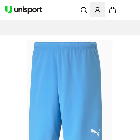
Åbner en Modal til at logge 