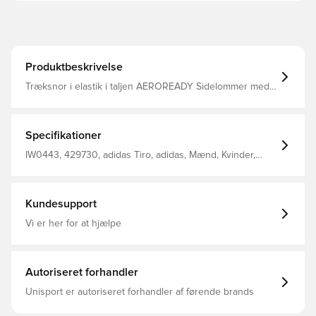
Produktbeskrivelse
Træksnor i elastik i taljen AEROREADY Sidelommer med
lynlås Normal pasform 100% genanvendt polyester
Specifikationer
IW0443, 429730, adidas Tiro, adidas, Mænd, Kvinder,
Træningsshorts, Kort, Børn, Sort
Kundesupport
Vi er her for at hjælpe
Autoriseret forhandler
Unisport er autoriseret forhandler af førende brands