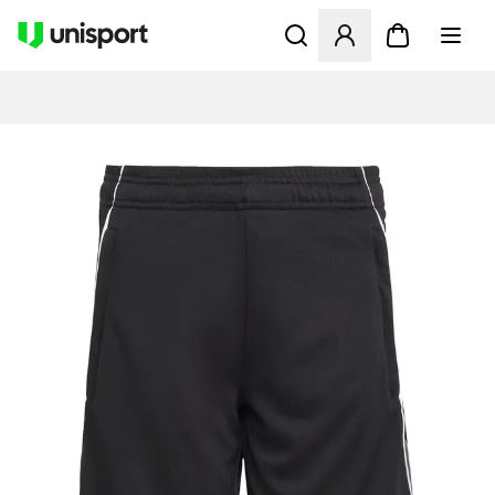
Åbner en Modal til at logge 