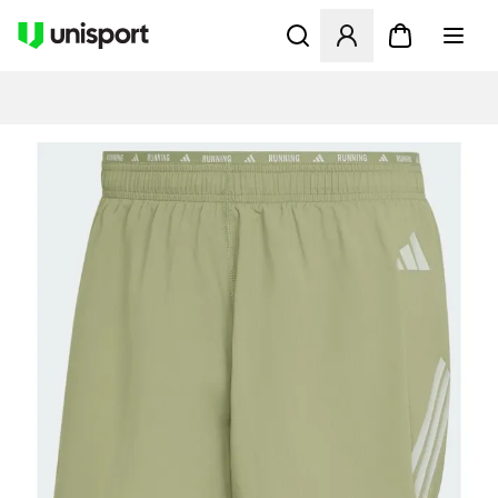
Åbner en Modal til at logge 