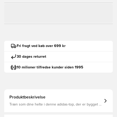
Fri fragt ved køb over 699 kr
30 dages returret
10 milioner tilfredse kunder siden 1995
Produktbeskrivelse
Træn som dine helte i denne adidas-top, der er bygget til
bevægelse Kvartslynlås med ribbet stående krave
Tommelfingerhuller på manchetterne Mesh-indsatser