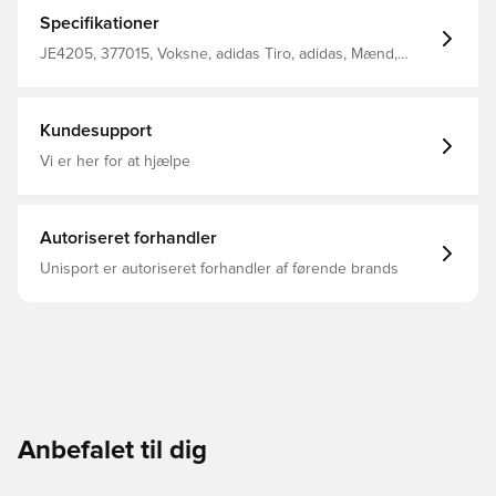
Strækstof Slank pasform 100% genanvendt polyester
Specifikationer
JE4205, 377015, Voksne, adidas Tiro, adidas, Mænd,
Træningstrøjer, Lange ærmer, Blå
Kundesupport
Vi er her for at hjælpe
Autoriseret forhandler
Unisport er autoriseret forhandler af førende brands
Anbefalet til dig