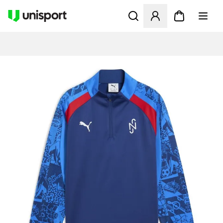
Åbner en Modal til at logge 