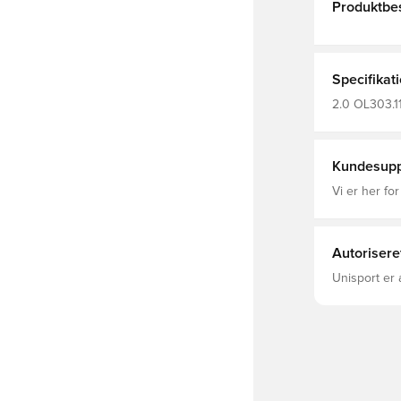
Produktbes
Specifikat
2.0 OL303.1
Lange ærme
Kundesupp
Vi er her for
Autorisere
Unisport er 