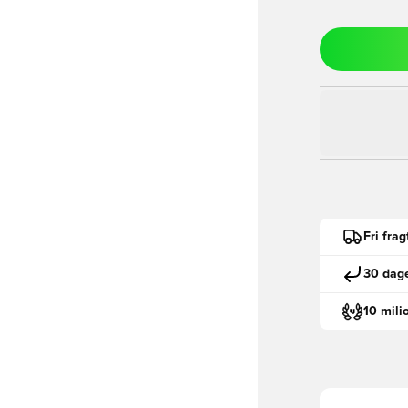
Fri fra
30 dage
10 mili