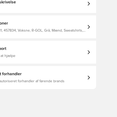
krivelse
ioner
11, 457834, Voksne, R-GOL, Grå, Mænd, Sweatshirts,
r
ort
 at hjælpe
t forhandler
autoriseret forhandler af førende brands