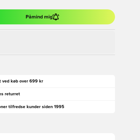
Påmind mig
gt ved køb over 699 kr
s returret
oner tilfredse kunder siden 1995