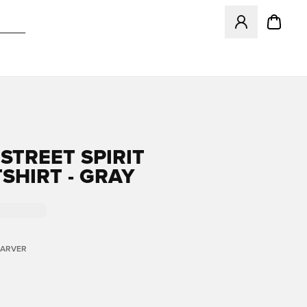
Åbner en Modal ti
STREET SPIRIT
SHIRT - GRAY
FARVER