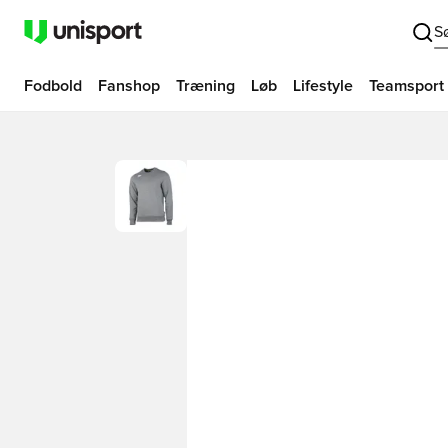
S
Fodbold
Fanshop
Træning
Løb
Lifestyle
Teamsport