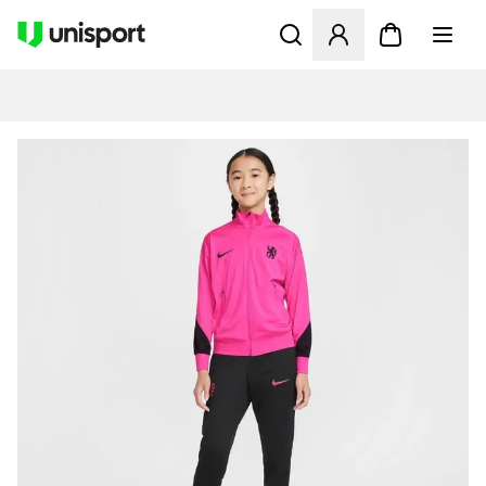
Åbner en Modal til at logge 