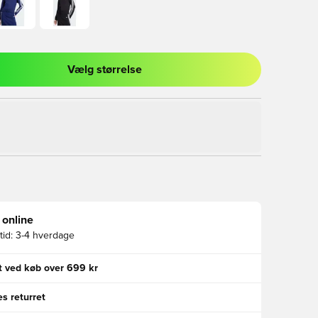
Vælg størrelse
l til at logge ind eller tilmelde dig som medlem
 online
id:
3-4 hverdage
gt ved køb over 699 kr
s returret