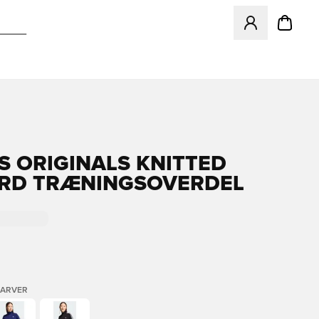
Åbner en Modal ti
S ORIGINALS KNITTED
IRD TRÆNINGSOVERDEL
FARVER