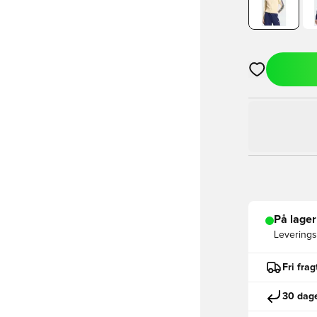
Åbner en Moda
På lager
Leveringst
Fri fra
30 dage