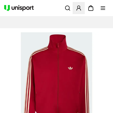
Åbner en Modal til at logge 