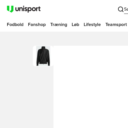
S
Fodbold
Fanshop
Træning
Løb
Lifestyle
Teamsport