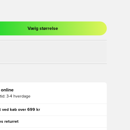
Vælg størrelse
l til at logge ind eller tilmelde dig som medlem
 online
id:
3-4 hverdage
gt ved køb over 699 kr
s returret