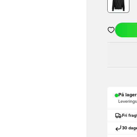
Åbner en Moda
På lager
Leveringst
Fri fra
30 dage