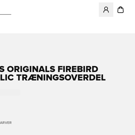
Åbner en Modal ti
S ORIGINALS FIREBIRD
LIC TRÆNINGSOVERDEL
FARVER