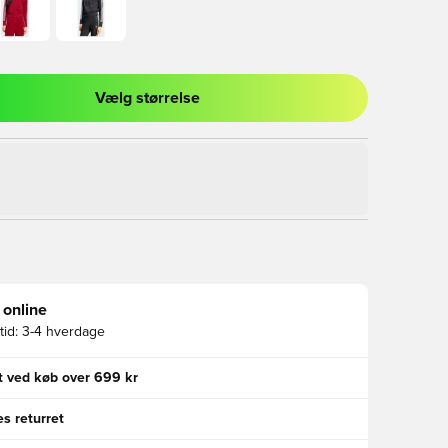
Vælg størrelse
l til at logge ind eller tilmelde dig som medlem
 online
id:
3-4 hverdage
gt ved køb over 699 kr
s returret