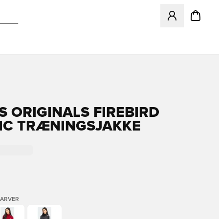
Åbner en Modal ti
S ORIGINALS FIREBIRD
IC TRÆNINGSJAKKE
FARVER