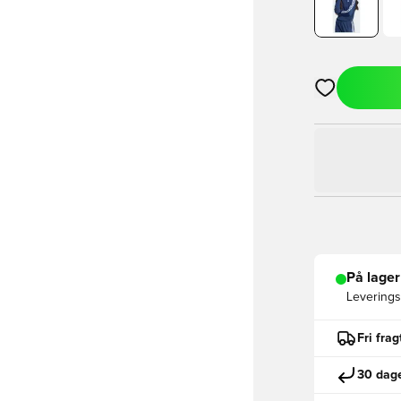
Åbner en Moda
På lager
Leveringst
Fri fra
30 dage