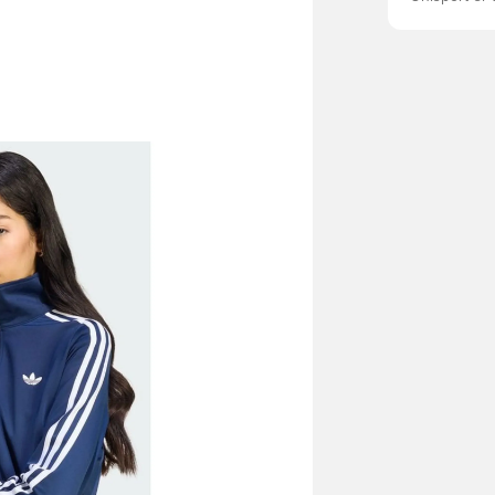
95 % polyes
Trikotkonst