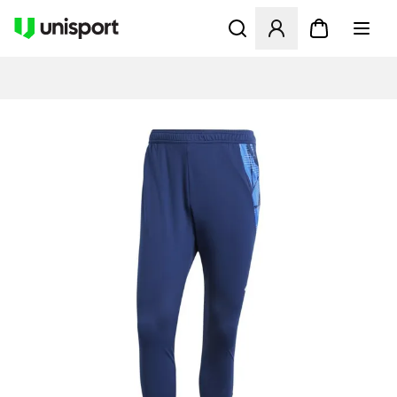
Åbner en Modal til at logge 