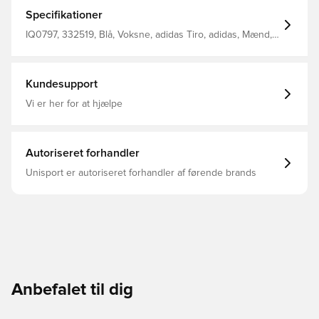
holder tingene sikre, og AEOREADY håndterer fugt, så
dit sind forbliver fast på dine mål Mærket på hoften
Specifikationer
nærer din fodboldstolthed Ankel lynlåse Elastisk talje
med snor Slank pasform Fremstillet af 100% genanvendt
IQ0797, 332519, Blå, Voksne, adidas Tiro, adidas, Mænd,
polyester.
Lang, 2024/25, Track pants
Kundesupport
Vi er her for at hjælpe
Autoriseret forhandler
Unisport er autoriseret forhandler af førende brands
Anbefalet til dig