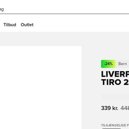
øg
Tilbud
Outlet
-
24
%
Børn
LIVER
TIRO 
339 kr.
449
TILGÆNGELIGE 