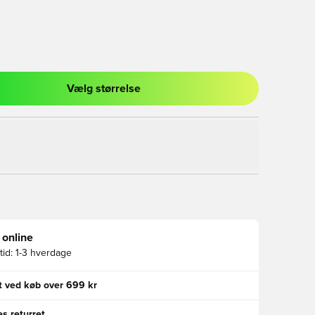
Vælg størrelse
l til at logge ind eller tilmelde dig som medlem
 online
id:
1-3 hverdage
gt ved køb over 699 kr
s returret