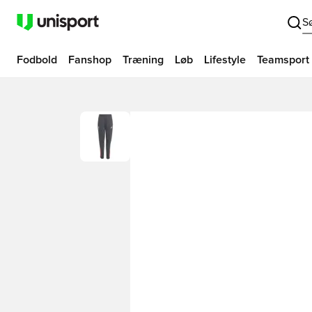
S
Fodbold
Fanshop
Træning
Løb
Lifestyle
Teamsport