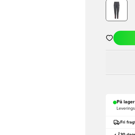
Åbner en Moda
På lager
Leveringst
Fri fra
30 dage