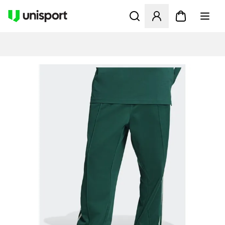
Åbner en Modal til at logge 