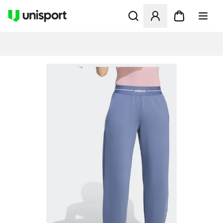
Åbner en Modal til at logge 