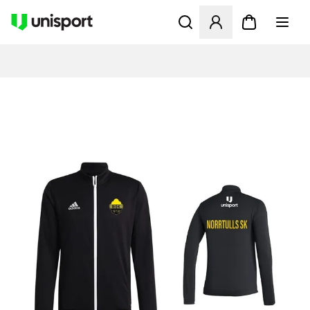
Åbner en Modal til at logge 