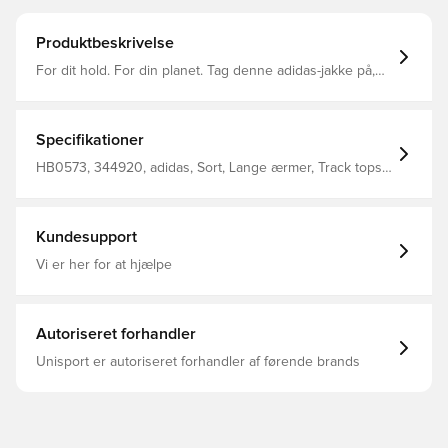
Produktbeskrivelse
For dit hold. For din planet. Tag denne adidas-jakke på,
når du har brug for et ekstra lag på eller uden for banen.
Denne track jakke vil holde dig konkurrencedygtig med
en slank, strømlinet pasform. Fugttransporterende
AEROREADY fjerner forstyrrelser, så du forbliver
Specifikationer
fokuseret på at hjælpe dine holdkammerater. Fremstillet
af 100 % genbrugsmaterialer repræsenterer dette
HB0573, 344920, adidas, Sort, Lange ærmer, Track tops,
produkt blot en af vores løsninger, der hjælper med at
adidas Entrada, Mænd, Voksne
stoppe plastikaffald.
Kundesupport
Vi er her for at hjælpe
Autoriseret forhandler
Unisport er autoriseret forhandler af førende brands