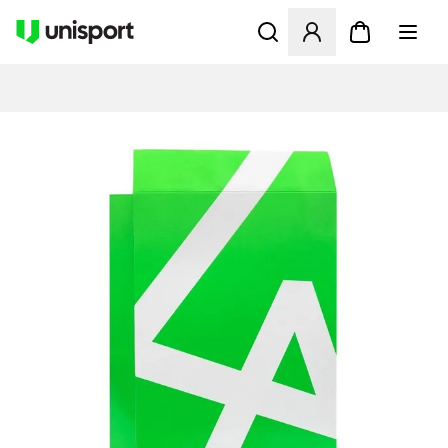
Åbner en Modal til at logge 