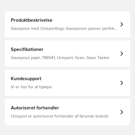
Produktbeskrivelse
Gavepose med Unisportlogo Gaveposen passer perfekt
til fodboldtrøjer, -short eller -sokker, samt baselayer,
spillehandsker og huer. Gaveposen bliver vedlagt din
ordre og sikrer at du nemt kan pakke dine gaver fra
Unisport ind. Måler 21 cm x 30 cm x 7 cm
Specifikationer
Gavepose papir, 196541, Unisport, Grøn, Gave Tasker
Kundesupport
Vi er her for at hjælpe
Autoriseret forhandler
Unisport er autoriseret forhandler af førende brands