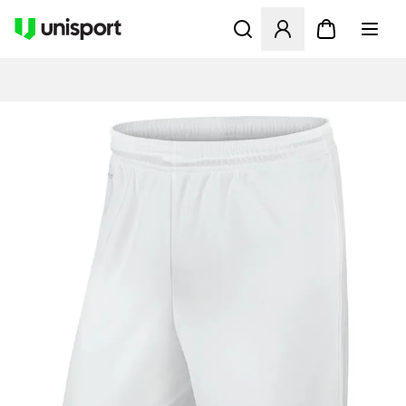
Åbner en Modal til at logge 