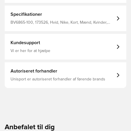
FIT teknologi. Med elastik i livet, så de kan justeres. Lavet
i 100 % polyester. Personaliser produktet med to
bogstaver eller to tal. Perfekt til initialer eller nummer.
Specifikationer
BV6865-100, 173526, Hvid, Nike, Kort, Mænd, Kvinder,
Nike Park, Hjemmebanesæt, Fodboldshorts, This Product
Is Made With 100% Recycled Polyester Fibers, Børn
Kundesupport
Vi er her for at hjælpe
Autoriseret forhandler
Unisport er autoriseret forhandler af førende brands
Anbefalet til dig