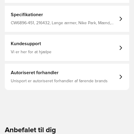
Kængurulommen giver mulighed for opbevaring af
personlige ejendele En del af den populære Park 20
kollektion fra Nike Regular fit Fremstillet i 80% bomuld og
Specifikationer
20% polyester. Denne overdel kommer med Unisport i
nakken.
CW6896-451, 216432, Lange ærmer, Nike Park, Mænd,
Børn, Nike, Blå, Hættetrøjer, 80% Cotton 20% Polyester
Kundesupport
Vi er her for at hjælpe
Autoriseret forhandler
Unisport er autoriseret forhandler af førende brands
Anbefalet til dig