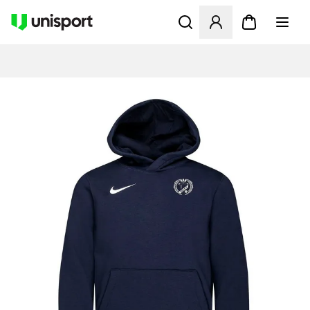
Åbner en Modal til at logge 