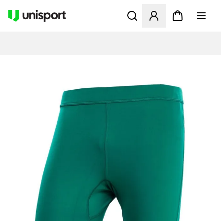
Åbner en Modal til at logge 