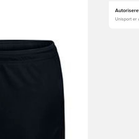
Autorisere
Unisport er 