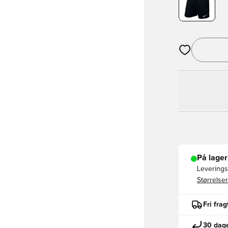
Åbner en Moda
På lager
Leveringst
Størrelser
Fri fra
30 dage