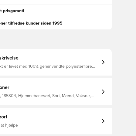
t prisgaranti
oner tilfredse kunder siden 1995
krivelse
kt er lavet med 100% genanvendte polyesterfibre
shorts med den velkendte Dri-FIT teknologi. Med
elastik i livet, så de kan justeres. Lavet i 100 % polyester.
ioner
 185304, Hjemmebanesæt, Sort, Mænd, Voksne,
ort, Fodboldshorts, Nike, This Product Is Made With
ed Polyester Fibers
ort
 at hjælpe