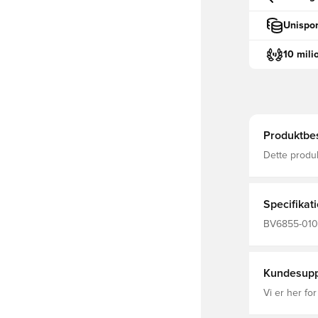
Unispor
10 mili
Produktbes
Dette produ
Flotte Nike 
Specifikat
BV6855-010,
Nike Park, K
100% Recycl
Kundesupp
Vi er her for