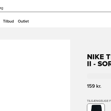
øg
Tilbud
Outlet
NIKE 
II - SO
159 kr.
TILGÆNGELIGE 