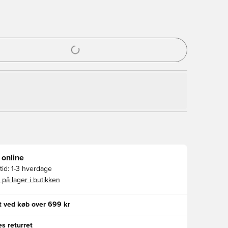
l til at logge ind eller tilmelde dig som medlem
 online
id:
1-3 hverdage
 på lager i butikken
gt ved køb over 699 kr
s returret