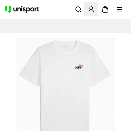
Åbner en Modal til at logge 