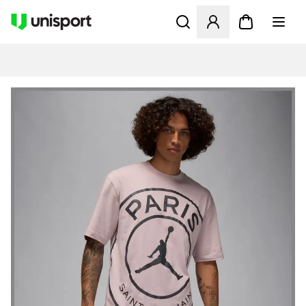
Åbner en Modal til at logge 