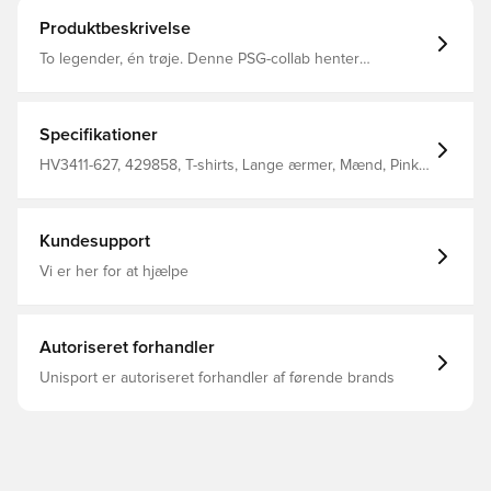
Produktbeskrivelse
To legender, én trøje. Denne PSG-collab henter
inspiration til farverne fra det nyeste sæt. Det
mellemvægtige bomuld sørger for, at denne klassiske T-
shirt er blød og behagelig.
Specifikationer
HV3411-627, 429858, T-shirts, Lange ærmer, Mænd, Pink,
Voksne, Nike
Kundesupport
Vi er her for at hjælpe
Autoriseret forhandler
Unisport er autoriseret forhandler af førende brands