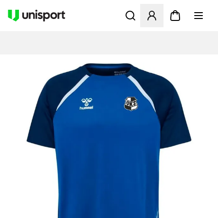
Åbner en Modal til at logge 