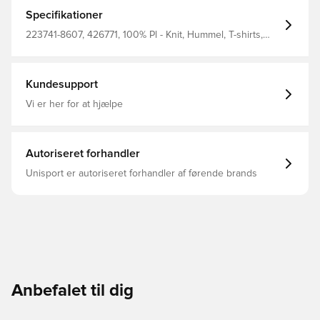
aktivitet Chevrons på skuldrene og hummel-logo på
brystet fuldender looket Fremstillet af 100% polyester.
Specifikationer
223741-8607, 426771, 100% Pl - Knit, Hummel, T-shirts,
Kort ærmet, Voksne, Børn, Mænd, Kvinder, Blå
Kundesupport
Vi er her for at hjælpe
Autoriseret forhandler
Unisport er autoriseret forhandler af førende brands
Anbefalet til dig