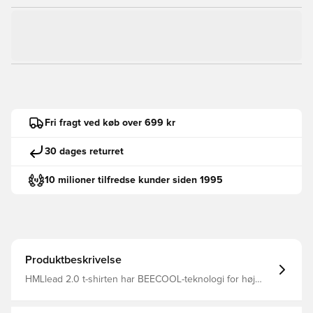
Fri fragt ved køb over 699 kr
30 dages returret
10 milioner tilfredse kunder siden 1995
Produktbeskrivelse
HMLlead 2.0 t-shirten har BEECOOL-teknologi for høj
åndbarhed og hurtig tørring Designet i en normal
pasform, da det sikrer komfort og ydeevne under enhver