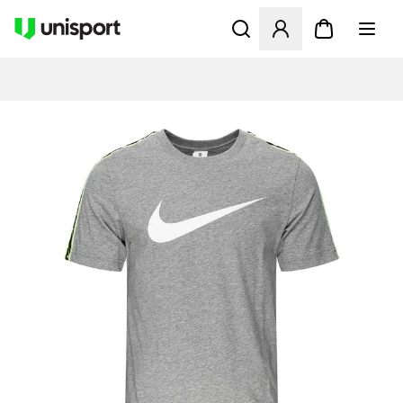
Åbner en Modal til at logge 