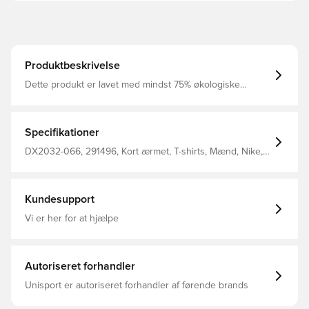
Produktbeskrivelse
Dette produkt er lavet med mindst 75% økologiske
bomuldsfibre Hold det klassisk med et Swoosh-design. Et
strømlinet bånd med gentagne logoer løfter denne
klassiske, mens blød, åndbar bomuld får den til at føles
som en gammel favorit, når du først har den på.
Specifikationer
DX2032-066, 291496, Kort ærmet, T-shirts, Mænd, Nike,
Voksne, Hvid, This Product Is Made With At Least 75%
Organic Cotton Fibers
Kundesupport
Vi er her for at hjælpe
Autoriseret forhandler
Unisport er autoriseret forhandler af førende brands