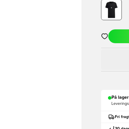
Åbner en Moda
På lager
Leveringst
Fri fra
30 dage