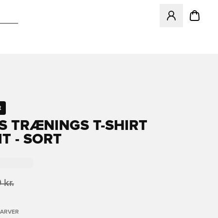
Åbner en Modal ti
t
S TRÆNINGS T-SHIRT
T - SORT
 kr.
FARVER