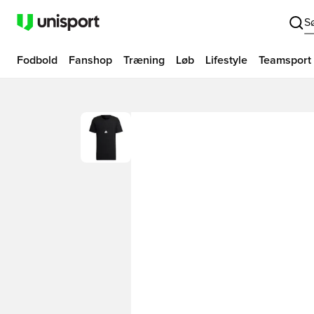
S
Fodbold
Fanshop
Træning
Løb
Lifestyle
Teamsport