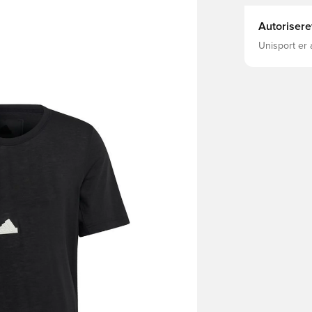
Autorisere
Unisport er 