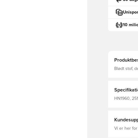
Unispor
10 mili
Produktbes
Blødt stof, 
Specifikat
HN1960, 2517
Kundesupp
Vi er her for