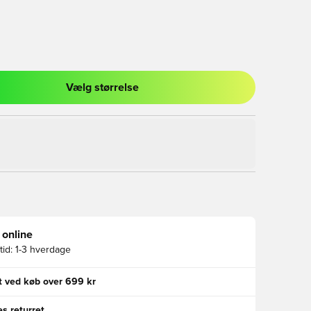
Vælg størrelse
l til at logge ind eller tilmelde dig som medlem
 online
id:
1-3 hverdage
gt ved køb over 699 kr
s returret