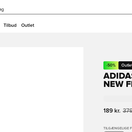
øg
Tilbud
Outlet
-
50
%
Outle
ADIDA
NEW FI
189 kr.
379
TILGÆNGELIGE 