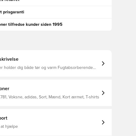
t prisgaranti
oner tilfredse kunder siden 1995
krivelse
der holder dig både tør og varm Fugtabsorberende
AEROREADY Standard fit 85% genanvendt polyester, 15% uld
ioner
81, Voksne, adidas, Sort, Mænd, Kort ærmet, T-shirts
ort
 at hjælpe