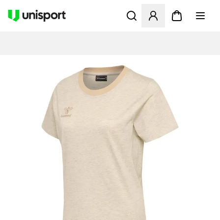
Åbner en Modal til at logge 