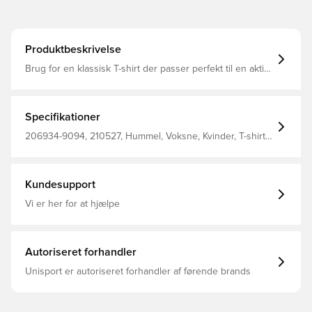
Produktbeskrivelse
Brug for en klassisk T-shirt der passer perfekt til en aktiv
hverdag? hmlMOVE T-SHIRT WOMAN er svaret! T-shirten
er lavet af behageligt jersey stof og udstyret med korte
ærmer og en normal pasform. På brystet er der broderet
et lille hummel® logo.
Specifikationer
206934-9094, 210527, Hummel, Voksne, Kvinder, T-shirts,
90% Co, 10% Vi - Knit
Kundesupport
Vi er her for at hjælpe
Autoriseret forhandler
Unisport er autoriseret forhandler af førende brands