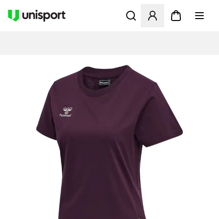
Åbner en Modal til at logge 