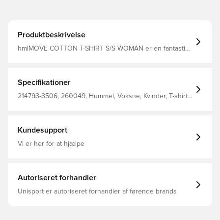
Produktbeskrivelse
hmlMOVE COTTON T-SHIRT S/S WOMAN er en fantastisk
tilføjelse til din activewear-kollektion. Denne hummel® T-
shirt i bomuldsjersey er åndbar og behagelig, så den
holder lige så længe, som du gør. Et printet logo og
vinkler giver denne kortærmede T-shirt et sporty udtryk –
Specifikationer
perfekt til at komplementere din athleisure style.
214793-3506, 260049, Hummel, Voksne, Kvinder, T-shirts,
100% Co - Knit, Lilla
Kundesupport
Vi er her for at hjælpe
Autoriseret forhandler
Unisport er autoriseret forhandler af førende brands