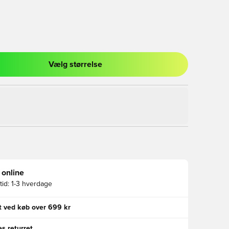
Vælg størrelse
l til at logge ind eller tilmelde dig som medlem
 online
id:
1-3 hverdage
gt ved køb over 699 kr
s returret