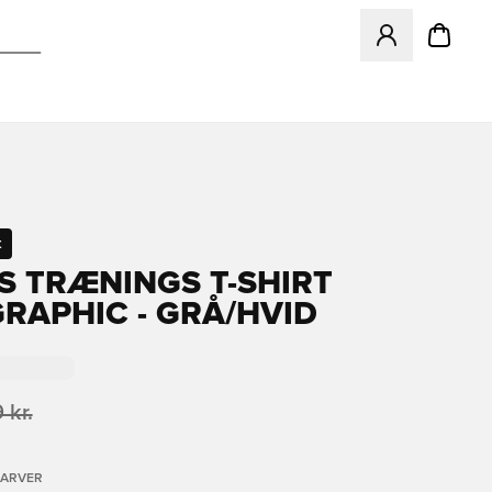
Åbner en Modal ti
t
S TRÆNINGS T-SHIRT
GRAPHIC - GRÅ/HVID
 kr.
FARVER