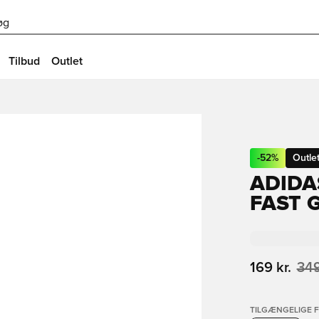
øg
Tilbud
Outlet
-
52
%
Outle
ADIDA
FAST 
169 kr.
349
TILGÆNGELIGE 