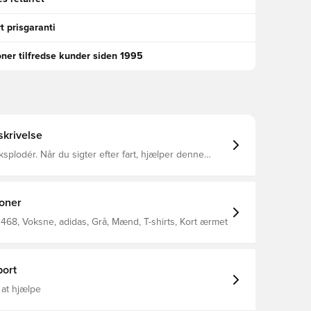
t prisgaranti
oner tilfredse kunder siden 1995
krivelse
eksplodér. Når du sigter efter fart, hjælper denne
rt dig med at sætte tempoet op. Fjerlet stof dækker
 at tynge. AEROREADY absorberer fugt, så du kan
 dine mål. Og gepardmønsteret? Det ser bedst ud,
rbi. Nu er det din tur til at flyve. Almindelig
ioner
d hals Mesh af 100 % genanvendt polyester Let og
absorberende Primeblue
68, Voksne, adidas, Grå, Mænd, T-shirts, Kort ærmet
ort
 at hjælpe