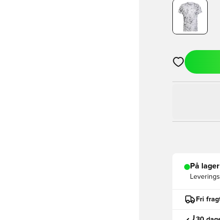
Åbner en Moda
På lager
Leveringst
Fri fra
30 dage