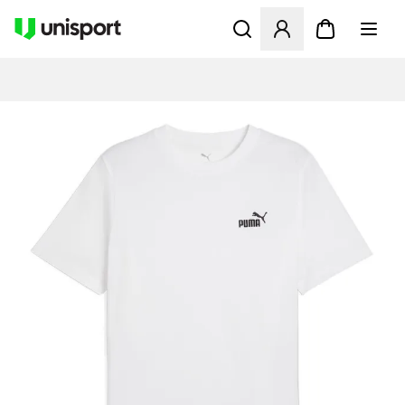
Åbner en Modal til at logge 