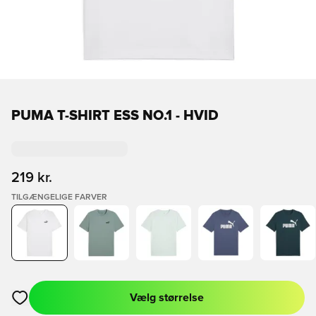
PUMA T-SHIRT ESS NO.1 - HVID
219 kr.
TILGÆNGELIGE FARVER
Vælg størrelse
Åbner en Modal til at logge ind eller tilmelde dig som medlem