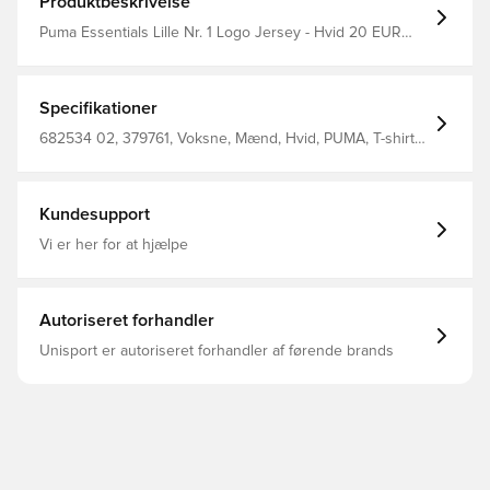
Produktbeskrivelse
Puma Essentials Lille Nr. 1 Logo Jersey - Hvid 20 EUR
Producent: Puma Filterfarver: Hvid
Specifikationer
682534 02, 379761, Voksne, Mænd, Hvid, PUMA, T-shirts,
Main Material 1: 75% Cotton, 25% Cotton Recycled - Single
Jersey - 160.00 G/M² - Piece Dyed - Chemical- Regular
Finishing Rib: 60% Cotton, 20% Cotton Recycled, 20%
Polyester Recycled - 1X1 Rib - 280.00 G/M² - Piece Dyed
Kundesupport
- Chemical- Regular Finishing
Vi er her for at hjælpe
Autoriseret forhandler
Unisport er autoriseret forhandler af førende brands