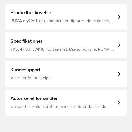
Produktbeskrivelse
PUMA dryCELL er et åndbart, hurtigtørrende materiale,
der leder fugt væk fra kroppen, så du altid holdes tør og
komfortabel Regular fit Fremstillet i 100% polyester
Specifikationer
705747 03, 374118, Kort ærmet, Mænd, Voksne, PUMA, T-
shirts, Sort, Men'S T-Shirt 100% Recycle Polyester
(Knitted)
Kundesupport
Vi er her for at hjælpe
Autoriseret forhandler
Unisport er autoriseret forhandler af førende brands