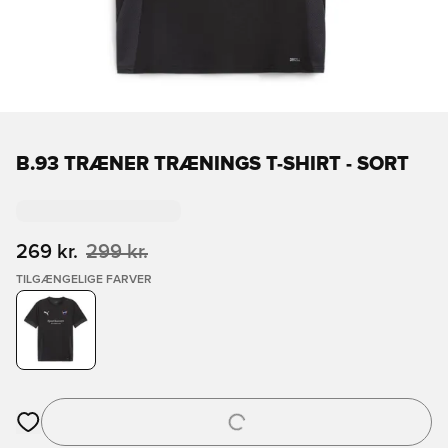
B.93 TRÆNER TRÆNINGS T-SHIRT - SORT
269 kr.
299 kr.
TILGÆNGELIGE FARVER
Åbner en Modal til at logge ind eller tilmelde dig som medlem