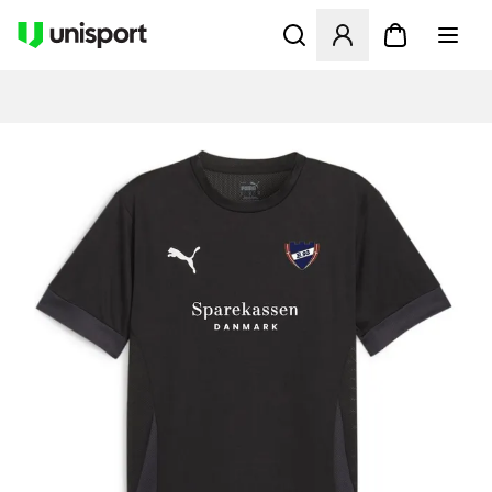
Åbner en Modal til at logge 