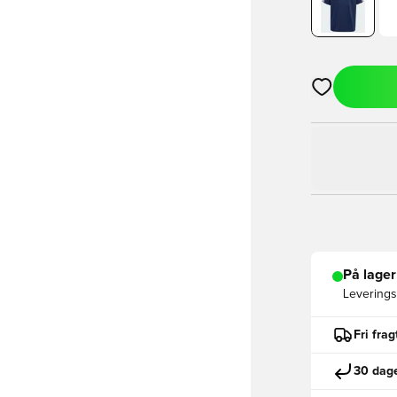
Åbner en Moda
På lager
Leveringst
Fri fra
30 dage