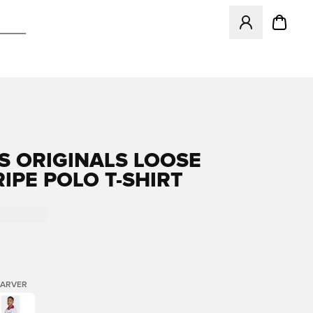
Åbner en Modal ti
S ORIGINALS LOOSE
RIPE POLO T-SHIRT
FARVER