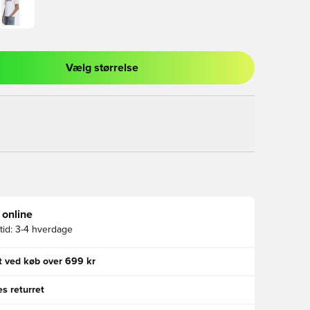
Vælg størrelse
l til at logge ind eller tilmelde dig som medlem
 online
id:
3-4 hverdage
gt ved køb over 699 kr
s returret