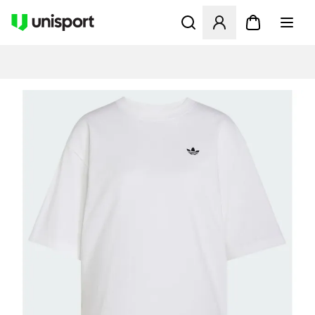
Åbner en Modal til at logge 