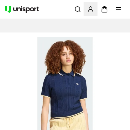
Åbner en Modal til at logge 