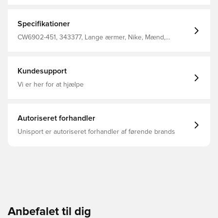
bunden af trøjen og ærmerne, hvilket er med til forbedre
pasformen og øge komforten En del af den populære
Park 20 kollektion fra Nike Regular fit Fremstillet i 80%
Specifikationer
bomuld og 20% polyester.
CW6902-451, 343377, Lange ærmer, Nike, Mænd,
Voksne, Sort, Nike Park, Sweatshirts, 80% Cotton 20%
Polyester
Kundesupport
Vi er her for at hjælpe
Autoriseret forhandler
Unisport er autoriseret forhandler af førende brands
Anbefalet til dig