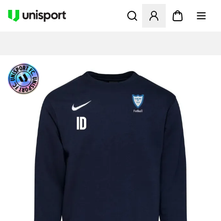
Åbner en Modal til at logge 