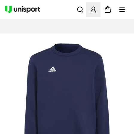
Åbner en Modal til at logge 