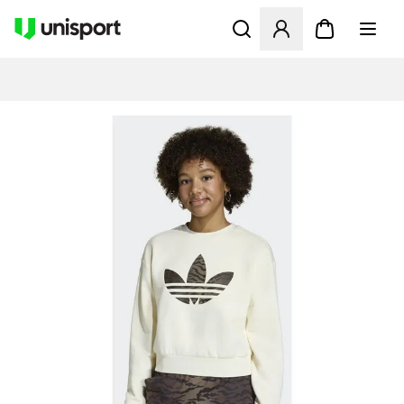
Åbner en Modal til at logge 