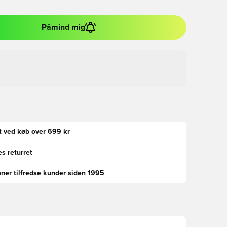
Påmind mig
gt ved køb over 699 kr
s returret
oner tilfredse kunder siden 1995