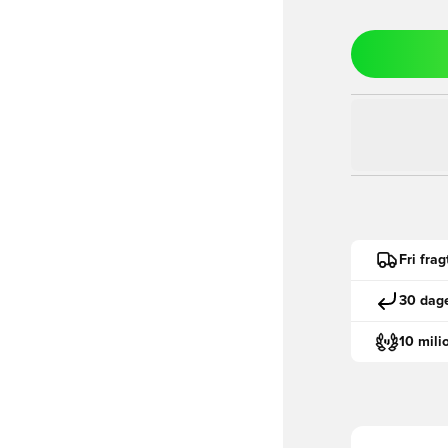
Fri fra
30 dage
10 mili