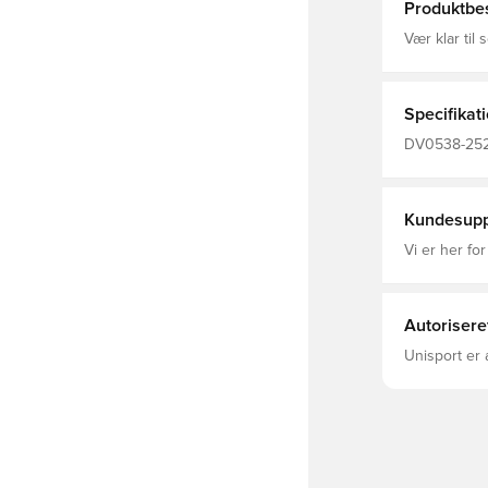
Produktbes
Vær klar ti
pasform i v
rummelige o
en behagelig
du mister de
Specifikat
ribmanchett
højre ben gi
DV0538-252,
Tech Fleece
Kundesupp
Vi er her for
Autorisere
Unisport er 