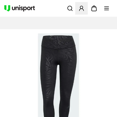
Åbner en Modal til at logge 