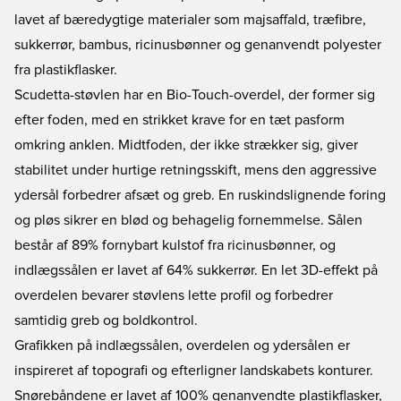
lavet af bæredygtige materialer som majsaffald, træfibre,
sukkerrør, bambus, ricinusbønner og genanvendt polyester
fra plastikflasker.
Scudetta-støvlen har en Bio-Touch-overdel, der former sig
efter foden, med en strikket krave for en tæt pasform
omkring anklen. Midtfoden, der ikke strækker sig, giver
stabilitet under hurtige retningsskift, mens den aggressive
ydersål forbedrer afsæt og greb. En ruskindslignende foring
og pløs sikrer en blød og behagelig fornemmelse. Sålen
består af 89% fornybart kulstof fra ricinusbønner, og
indlægssålen er lavet af 64% sukkerrør. En let 3D-effekt på
overdelen bevarer støvlens lette profil og forbedrer
samtidig greb og boldkontrol.
Grafikken på indlægssålen, overdelen og ydersålen er
inspireret af topografi og efterligner landskabets konturer.
Snørebåndene er lavet af 100% genanvendte plastikflasker,