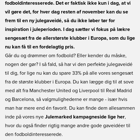
fodboldinteresserede. Det er faktisk ikke kun i dag, at vi
vil gøre det, for hver dag resten af november kan du se
frem til en ny julegaveidé, så du ikke løber tør for
inspiration i juleperioden. I dag sætter vi fokus på lækre
sengesæt fra de allerstørste klubber i Europa, som du lige
nu kan få til en fordelagtig pris.
Går du og drømmer om fodbold? Eller kender du måske,
nogen der gør? I så fald, så har vi den perfekte julegaveidé
til dig, for lige nu kan du spare 33% på alle vores sengesæt
fra de største klubber i Europa. Du kan lægge dig til at sove
med alt fra Manchester United og Liverpool til Real Madrid
og Barcelona, så valgmulighederne er mange - især hvis
man har mere end én favorit. Du kan finde dem allesammen
inde på vores nye
Julemarked kampagneside lige her
,
hvor du også finder rigtig mange andre gode gaveidéer til
den fodboldinteresserede.