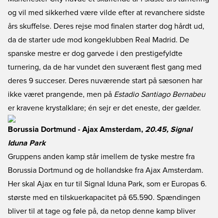
og vil med sikkerhed være vilde efter at revanchere sidste
års skuffelse. Deres rejse mod finalen starter dog hårdt ud,
da de starter ude mod kongeklubben Real Madrid. De
spanske mestre er dog garvede i den prestigefyldte
turnering, da de har vundet den suverænt flest gang med
deres 9 succeser. Deres nuværende start på sæsonen har
ikke været prangende, men på
Estadio Santiago Bernabeu
er kravene krystalklare; én sejr er det eneste, der gælder.
Borussia Dortmund - Ajax Amsterdam,
20.45, Signal
Iduna Park
Gruppens anden kamp står imellem de tyske mestre fra
Borussia Dortmund og de hollandske fra Ajax Amsterdam.
Her skal Ajax en tur til Signal Iduna Park, som er Europas 6.
største med en tilskuerkapacitet på 65.590. Spændingen
bliver til at tage og føle på, da netop denne kamp bliver