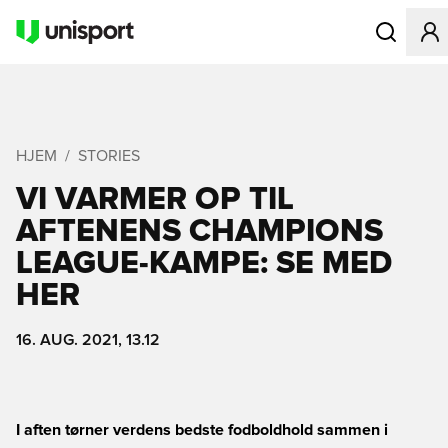
Åbner en Mo
HJEM
STORIES
VI VARMER OP TIL
AFTENENS CHAMPIONS
LEAGUE-KAMPE: SE MED
HER
16. AUG. 2021, 13.12
I aften tørner verdens bedste fodboldhold sammen i