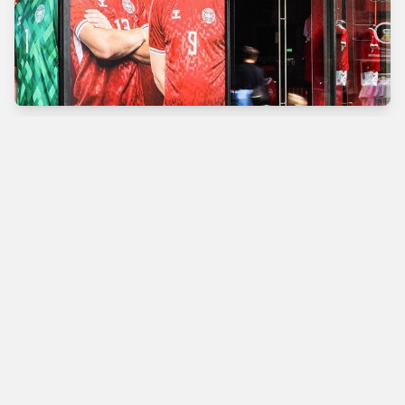
Verdens bedste
fodboldbutik
Man - Tors
10.00 - 18.00
Fre
10.00 - 19.00
Lør
10.00 - 17.00
Søn
11.00 - 16.00
Vimmelskaftet 42,
1161 Copenhagen
Se på Kort