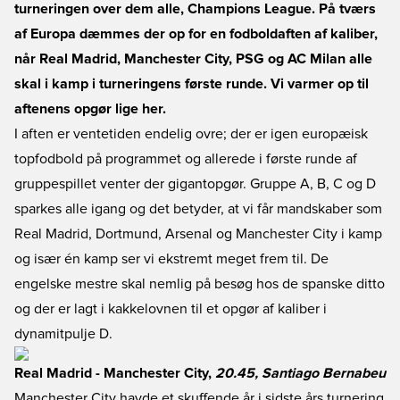
turneringen over dem alle, Champions League. På tværs
af Europa dæmmes der op for en fodboldaften af kaliber,
når Real Madrid, Manchester City, PSG og AC Milan alle
skal i kamp i turneringens første runde. Vi varmer op til
aftenens opgør lige her.
I aften er ventetiden endelig ovre; der er igen europæisk
topfodbold på programmet og allerede i første runde af
gruppespillet venter der gigantopgør. Gruppe A, B, C og D
sparkes alle igang og det betyder, at vi får mandskaber som
Real Madrid, Dortmund, Arsenal og Manchester City i kamp
og især én kamp ser vi ekstremt meget frem til. De
engelske mestre skal nemlig på besøg hos de spanske ditto
og der er lagt i kakkelovnen til et opgør af kaliber i
dynamitpulje D.
Real Madrid - Manchester City,
20.45, Santiago Bernabeu
Manchester City havde et skuffende år i sidste års turnering